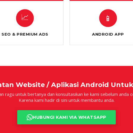
📈
📱
SEO & PREMIUM ADS
ANDROID APP
an Website / Aplikasi Android Untu
an ragu untuk bertanya dan konsultasikan ke kami sebelum anda o
Karena kami hadir di sini untuk membantu anda.
HUBUNGI KAMI VIA WHATSAPP