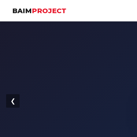
BAIM
PROJECT
❮