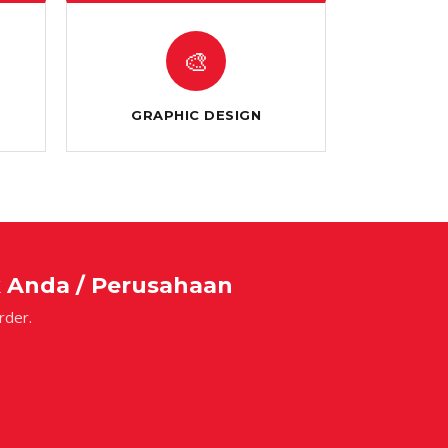
🎨
GRAPHIC DESIGN
k Anda / Perusahaan
rder.